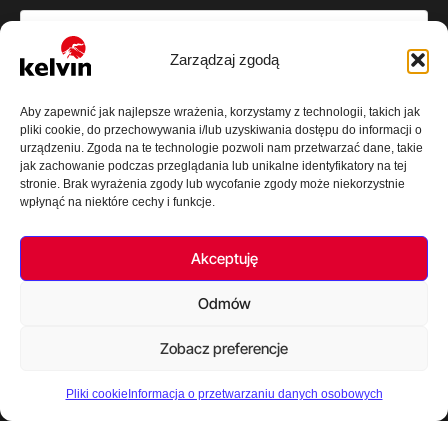
Zarządzaj zgodą
Aby zapewnić jak najlepsze wrażenia, korzystamy z technologii, takich jak
pliki cookie, do przechowywania i/lub uzyskiwania dostępu do informacji o
urządzeniu. Zgoda na te technologie pozwoli nam przetwarzać dane, takie
jak zachowanie podczas przeglądania lub unikalne identyfikatory na tej
Oświadczam, że zapoznałem się z
informacją o przetwarzaniu danych
stronie. Brak wyrażenia zgody lub wycofanie zgody może niekorzystnie
wpłynąć na niektóre cechy i funkcje.
osobowych
oraz informacjami dotyczącymi
plików cookies
.
Wyślij wiadomość
Akceptuję
Odmów
Bielsko Biała
Kraków
Zobacz preferencje
Kelvin Spółka z o.o.
Centrum Biurowe
ul. Sobieskiego 413
31-564 Kraków
43-300 Bielsko-Biała
Aleja Pokoju 78
Pliki cookie
Informacja o przetwarzaniu danych osobowych
T: +48 33 818 23 96