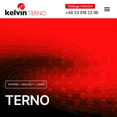
Obsługa Klienta
+48 33 818 23 96
GŁÓWNA
/
ODDZIAŁY
/
TERNO
TERNO