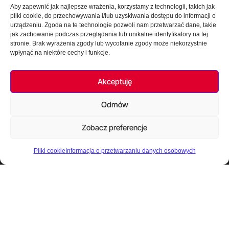
Wykonawstwo
Aby zapewnić jak najlepsze wrażenia, korzystamy z technologii, takich jak
pliki cookie, do przechowywania i/lub uzyskiwania dostępu do informacji o
Dostawy materiałów i urządzeń
urządzeniu. Zgoda na te technologie pozwoli nam przetwarzać dane, takie
jak zachowanie podczas przeglądania lub unikalne identyfikatory na tej
stronie. Brak wyrażenia zgody lub wycofanie zgody może niekorzystnie
wpłynąć na niektóre cechy i funkcje.
Kelvin IT
Akceptuję
Oprogramowanie dla ciepłownictwa
Odmów
Konsulting inżynierski
Zobacz preferencje
Digitalizacja sieci ciepłowniczych
Pliki cookie
Informacja o przetwarzaniu danych osobowych
Mapa strony
O firmie
Kariera