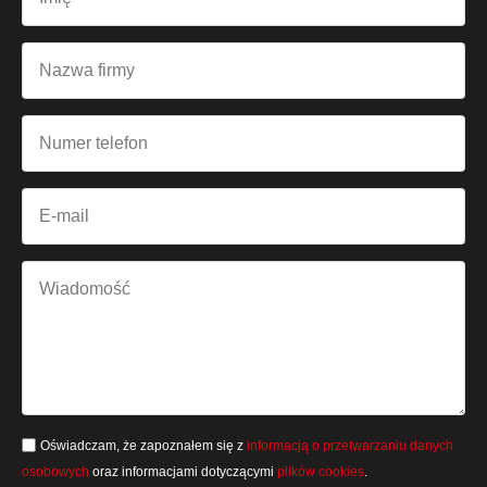
Oświadczam, że zapoznałem się z
informacją o przetwarzaniu danych
osobowych
oraz informacjami dotyczącymi
plików cookies
.