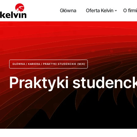
Główna
Oferta Kelvin
O firm
GŁÓWNA
/
KARIERA
/
PRAKTYKI STUDENCKIE (M/K)
Praktyki studenck