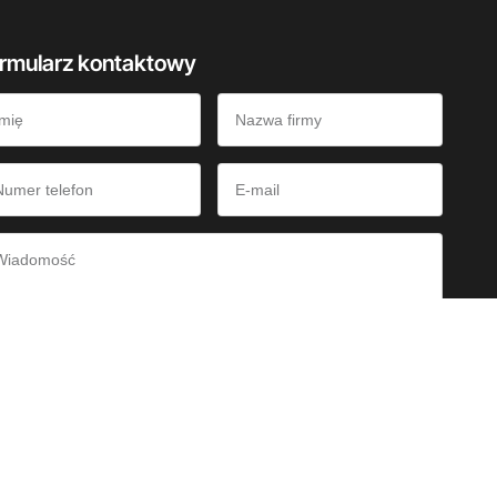
rmularz kontaktowy
Oświadczam, że zapoznałem się z
informacją o przetwarzaniu danych
bowych
oraz informacjami dotyczącymi
plików cookies
.
Wyślij wiadomość