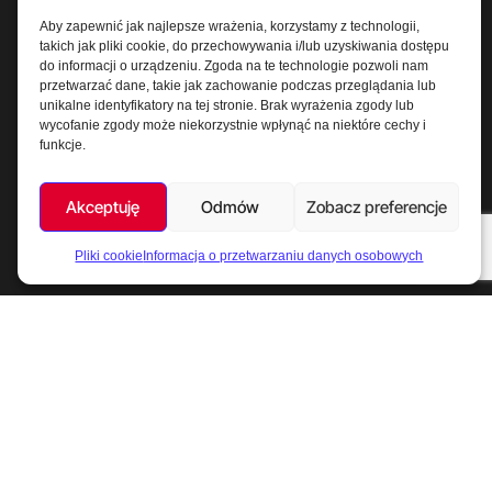
Aby zapewnić jak najlepsze wrażenia, korzystamy z technologii,
takich jak pliki cookie, do przechowywania i/lub uzyskiwania dostępu
Bielsko Biała
Kraków
do informacji o urządzeniu. Zgoda na te technologie pozwoli nam
Kelvin Spółka z o.o.
Centrum Biurowe
przetwarzać dane, takie jak zachowanie podczas przeglądania lub
unikalne identyfikatory na tej stronie. Brak wyrażenia zgody lub
ul. Sobieskiego 413
31-564 Kraków
wycofanie zgody może niekorzystnie wpłynąć na niektóre cechy i
43-300 Bielsko-Biała
Aleja Pokoju 78
funkcje.
T: +48 33 818 23 96
Akceptuję
Odmów
Zobacz preferencje
Pliki cookie
Informacja o przetwarzaniu danych osobowych